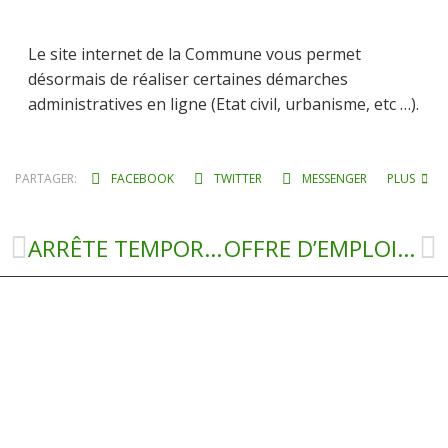
Le site internet de la Commune vous permet
désormais de réaliser certaines démarches
administratives en ligne (Etat civil, urbanisme, etc …).
PARTAGER:
FACEBOOK
TWITTER
MESSENGER
PLUS
ARRÊTE TEMPORAIRE DE CIRCULATION DANS LES PALANGES DU 12.07.2022 AU 31.08.2022
OFFRE D’EMPLOI AGENT DE RESTAURATION ET D’ENTRETIEN DES LOCAUX