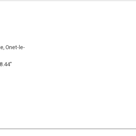
e, Onet-le-
58.44″