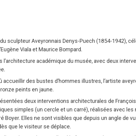
du sculpteur Aveyronnais Denys-Puech (1854-1942), célè
d’Eugène Viala et Maurice Bompard.
ns l’architecture académique du musée, avec deux interv
ée.
û accueillir des bustes d’hommes illustres, l’artiste avey
 bronze peints en jaune.
ésentées deux interventions architecturales de François M
ues simples (un cercle et un carré), réalisées avec l
dré Boyer. Elles ne sont visibles que depuis un angle de vu
dès que le visiteur se déplace.