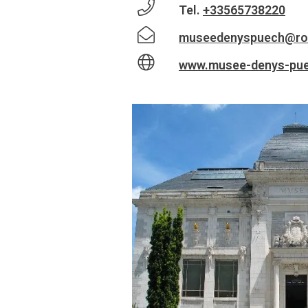
Tel.
+33565738220
museedenyspuech@rod
www.musee-denys-puec